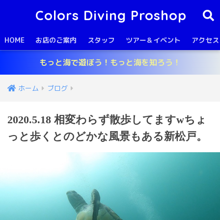
Colors Diving Proshop
HOME
お店のご案内
スタッフ
ツアー＆イベント
アクセス
もっと海で遊ぼう！もっと海を知ろう！
ホーム
ブログ
2020.5.18 相変わらず散歩してますwちょ
っと歩くとのどかな風景もある新松戸。