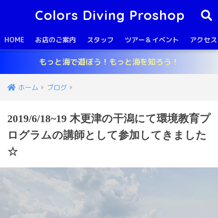
Colors Diving Proshop
HOME
お店のご案内
スタッフ
ツアー＆イベント
アクセス
もっと海で遊ぼう！もっと海を知ろう！
ホーム
ブログ
2019/6/18~19 木更津の干潟にて環境教育プ
ログラムの講師として参加してきました
☆