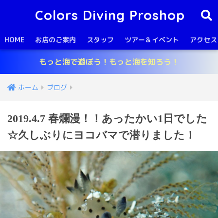
Colors Diving Proshop
HOME
お店のご案内
スタッフ
ツアー＆イベント
アクセス
もっと海で遊ぼう！もっと海を知ろう！
ホーム
ブログ
2019.4.7 春爛漫！！あったかい1日でした
☆久しぶりにヨコバマで潜りました！