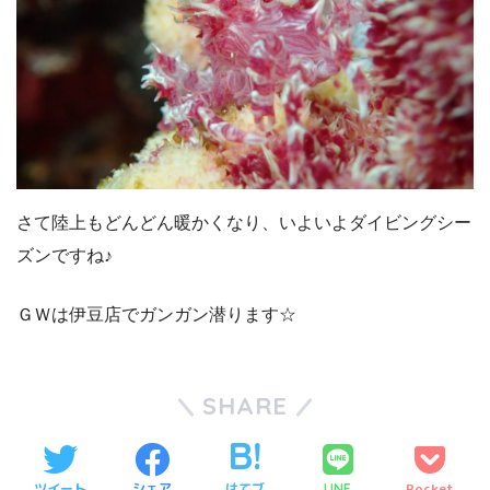
さて陸上もどんどん暖かくなり、いよいよダイビングシー
ズンですね♪
ＧＷは伊豆店でガンガン潜ります☆
SHARE
ツイート
シェア
はてブ
Pocket
LINE