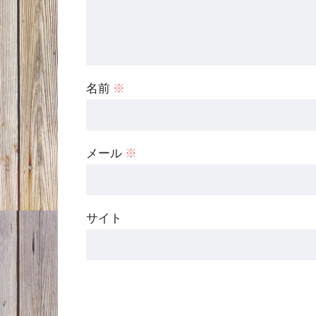
名前
※
メール
※
サイト