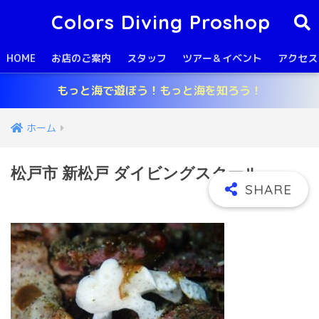
Colors Diving Proshop
HOME
お店のご案内
スタッフ
ツアー＆イベント
アクセス
もっと海で遊ぼう！もっと海を知ろう！
ホーム
松戸市 新松戸 ダイビングスクール