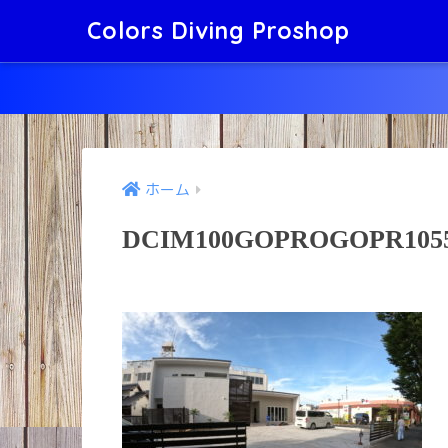
Colors Diving Proshop
ホーム
DCIM100GOPROGOPR1055