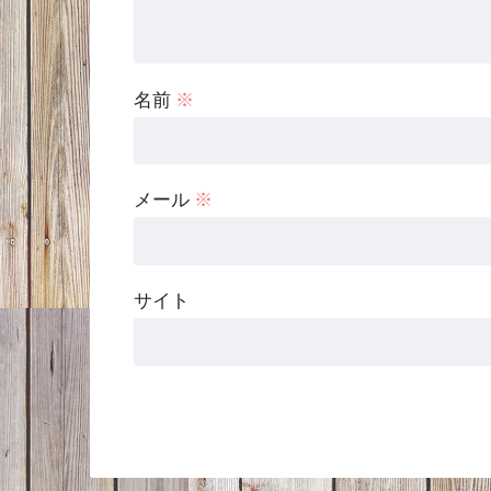
名前
※
メール
※
サイト