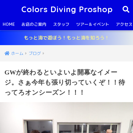
Colors Diving Proshop
HOME
お店のご案内
スタッフ
ツアー＆イベント
アクセス
もっと海で遊ぼう！もっと海を知ろう！
ホーム
ブログ
GWが終わるといよいよ開幕なイメー
ジ。さぁ今年も張り切っていくぞ！！待
ってろオンシーズン！！！