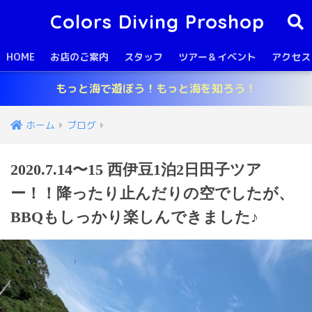
Colors Diving Proshop
HOME
お店のご案内
スタッフ
ツアー＆イベント
アクセス
もっと海で遊ぼう！もっと海を知ろう！
ホーム
ブログ
2020.7.14〜15 西伊豆1泊2日田子ツア
ー！！降ったり止んだりの空でしたが、
BBQもしっかり楽しんできました♪