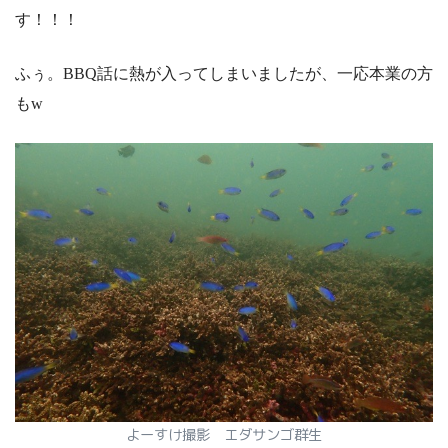
す！！！
ふぅ。BBQ話に熱が入ってしまいましたが、一応本業の方
もw
よーすけ撮影 エダサンゴ群生