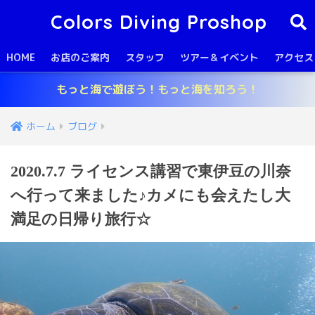
Colors Diving Proshop
HOME
お店のご案内
スタッフ
ツアー＆イベント
アクセス
もっと海で遊ぼう！もっと海を知ろう！
ホーム
ブログ
2020.7.7 ライセンス講習で東伊豆の川奈
へ行って来ました♪カメにも会えたし大
満足の日帰り旅行☆