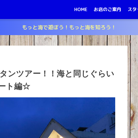
HOME
お店のご案内
スタ
もっと海で遊ぼう！もっと海を知ろう！
ブ・マクタンツアー！！海と同じぐらい
ート編☆