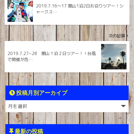
2019.7.16〜17 館山1泊2日お泊りツアー！シ
ャークス…
次の記事
2019.7.27~28 館山１泊２日ツアー！！台風
で開催が危…
投稿月別アーカイブ
最新の投稿