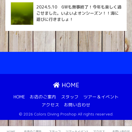
2024.5.10 GWも無事終了！今年も楽しく過
ごせました。いよいよオンシーズン！！海に
遊びに行きましょ！
HOME
HOME
お店のご案内
スタッフ
ツアー＆イベント
アクセス
お問い合わせ
© 2026 Colors Diving Proshop All rights reserved.
HOME
お店のご案内
スタッフ
ツアー＆イベント
アクセス
お問い合わせ